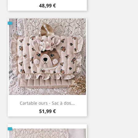
Prix
48,99 €
Cartable ours - Sac à dos...
Prix
51,99 €