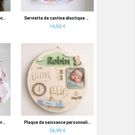
Aperçu rapide
Couronne de tête en fleurs séchées taille Enfant-Adulte pour Baptême ou Mariage
Serviette de cantine élastique en double gaze et coton à motifs personnalisable
14,50 €
Aperçu rapide
Sac à dos enfant crèche maternelle personnalisable en tissu imprimé
Plaque de naissance personnalisée en bois pour photo et bracelet
26,99 €