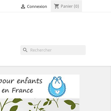
shopping_cart

Panier
(0)
Connexion
search