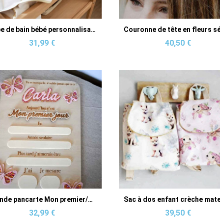
Aperçu rapide
Aperçu rapide
Cape de bain bébé personnalisable en éponge de bambou Oeko-Tex et motifs au choix
31,99 €
40,50 €
Aperçu rapide
Aperçu rapide
Grande pancarte Mon premier/dernier jour d'école personnalisée
32,99 €
39,50 €