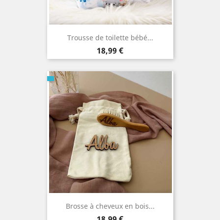
Trousse de toilette bébé...
Prix
18,99 €
Brosse à cheveux en bois...
Prix
18,99 €