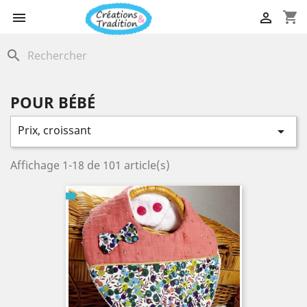
shopping_cart


search
POUR BÉBÉ
Prix, croissant

Affichage 1-18 de 101 article(s)