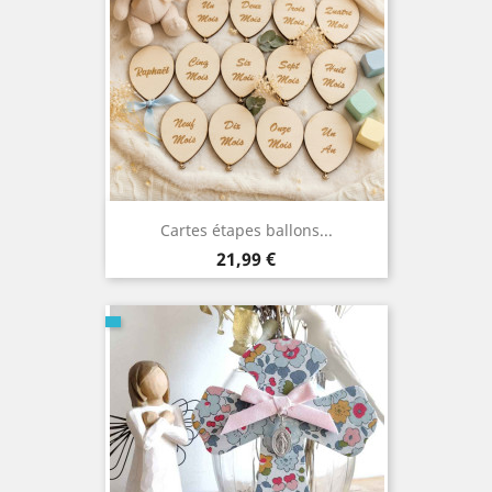
Cartes étapes ballons...
Prix
21,99 €