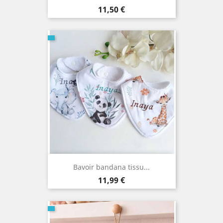
Prix
11,50 €
Bavoir bandana tissu...
Prix
11,99 €