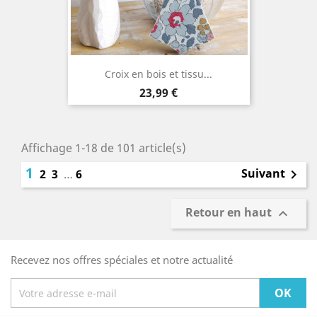
Croix en bois et tissu...
Prix
23,99 €
Affichage 1-18 de 101 article(s)
1
Suivant
2
3
…
6

Retour en haut

Recevez nos offres spéciales et notre actualité