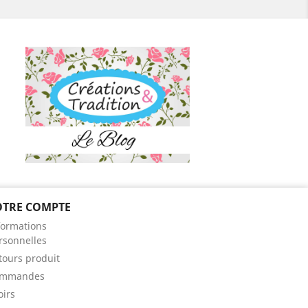
OTRE COMPTE
ram
formations
rsonnelles
tours produit
mmandes
oirs