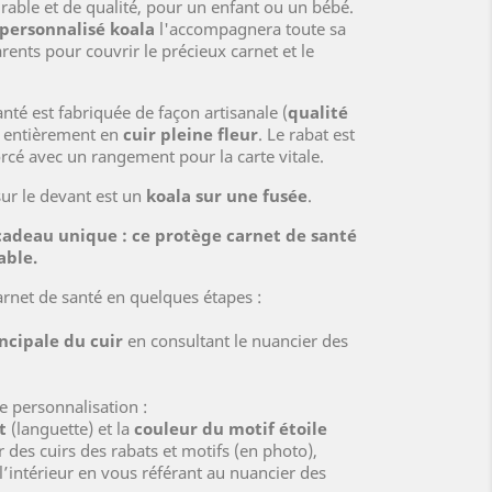
urable et de qualité, pour un enfant ou un bébé.
 personnalisé
koala
l'accompagnera toute sa
arents pour couvrir le précieux carnet et le
nté est fabriquée de façon artisanale (
qualité
st entièrement en
cuir pleine fleur
. Le rabat est
orcé avec un rangement pour la carte vitale.
sur le devant est un
koala sur une fusée
.
 cadeau unique : ce protège carnet de santé
able.
arnet de santé en quelques étapes :
ncipale du cuir
en consultant le nuancier des
e personnalisation :
t
(languette) et la
couleur du motif étoile
 des cuirs des rabats et motifs (en photo),
’intérieur en vous référant au nuancier des