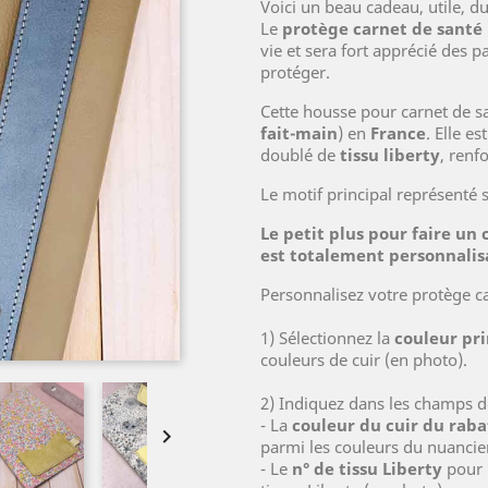
Voici un beau cadeau, utile, d
Le
protège carnet de santé
vie et sera fort apprécié des p
protéger.
Cette housse pour carnet de sa
fait-main
) en
France
. Elle e
doublé de
tissu liberty
, renf
Le motif principal représenté 
Le petit plus pour faire un
est totalement personnalis
Personnalisez votre protège c
1) Sélectionnez la
couleur pri
couleurs de cuir (en photo).
2) Indiquez dans les champs d
- La
couleur du cuir du raba

parmi les couleurs du nuancier
- Le
n° de tissu Liberty
pour l