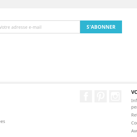
V
Facebook
Pinterest
Instag
In
pe
Re
ées
Co
Av