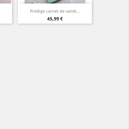
Aperçu rapide

Protège carnet de santé...
Prix
45,99 €