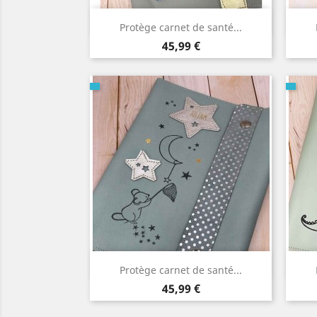
Aperçu rapide

Protège carnet de santé...
Prix
45,99 €
Aperçu rapide

Protège carnet de santé...
Prix
45,99 €