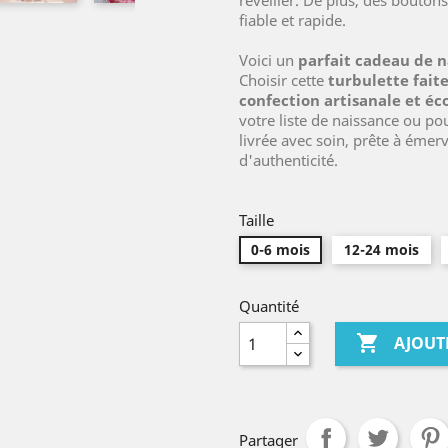
réveiller. De plus, des bouto
fiable et rapide.
Voici un
parfait cadeau de n
Choisir cette
turbulette fait
confection artisanale et éc
votre liste de naissance ou pou
livrée avec soin, prête à émer
d'authenticité.
Taille
0-6 mois
12-24 mois
Quantité

AJOUT
Partager