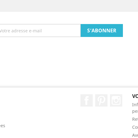
V
Facebook
Pinterest
Instag
In
pe
Re
ées
Co
Av