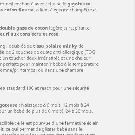
 sommeil enchanté avec cette belle
gigoteuse
e coton fleurie
, alliant élégance champêtre et
double gaze de coton
légère et respirante,
euri aux tons écru et rose
.
ing : doublée de
tissu polaire minky
de
ée
de 2 couches de ouate anti-allergique (TOG
re un toucher doux irrésistible et une chaleur
ur parfaite pour maintenir bébé à la température
automne/printemps) ou dans une chambre
tex
standard 100 et reach pour une sécurité
igoteuse
: Naissance à 6 mois, 12 mois à 24
pour un bébé de plus de 6 mois), 24 à 36 mois.
cilitée : elle est pourvue d'une fermeture éclair
oit, ce qui permet de glisser bébé sans le