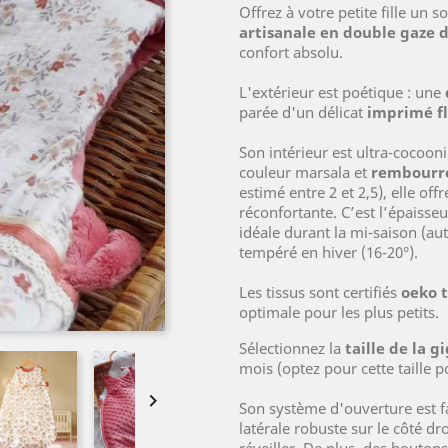
Offrez à votre petite fille un
artisanale en double gaze d
confort absolu.
L'extérieur est poétique : une
parée d'un délicat
imprimé fl
Son intérieur est ultra-cocoon
couleur marsala et
rembourr
estimé entre 2 et 2,5), elle off
réconfortante. C’est l’épaisse
idéale durant la mi-saison (
tempéré en hiver (16-20°).
Les tissus sont certifiés
oeko 
optimale pour les plus petits.
Sélectionnez la
taille de la g
mois (optez pour cette taille 

Son système d'ouverture est fa
latérale robuste sur le côté dr