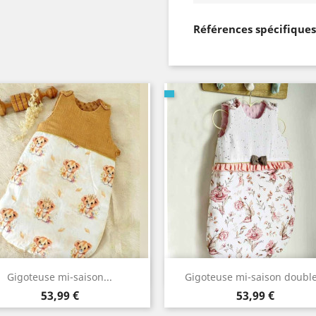
Références spécifiques
Aperçu rapide
Aperçu rapide


Gigoteuse mi-saison...
Gigoteuse mi-saison double.
Prix
Prix
53,99 €
53,99 €