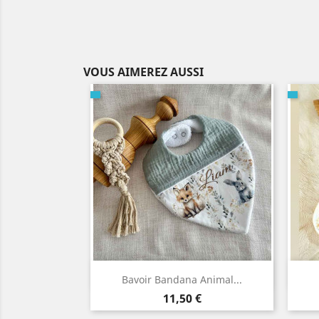
VOUS AIMEREZ AUSSI
Aperçu rapide

Bavoir Bandana Animal...
Prix
11,50 €