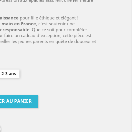
ns-pression aux épaules assurent une fermeture
aissance
pour fille éthique et élégant !
e main en France
, c’est soutenir une
o-responsable
. Que ce soit pour compléter
r faire un cadeau d'exception, cette pièce est
veiller les jeunes parents en quête de douceur et
2-3 ans
ER AU PANIER