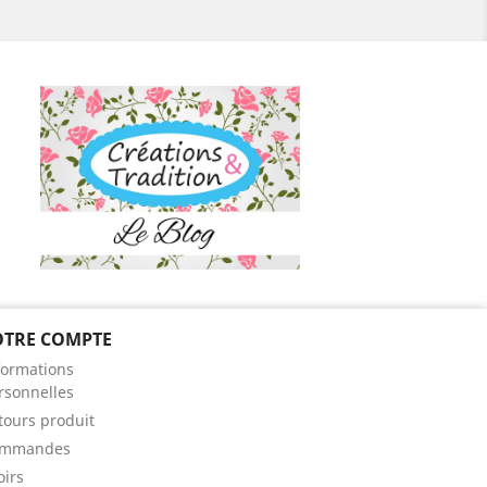
OTRE COMPTE
ram
formations
rsonnelles
tours produit
mmandes
oirs