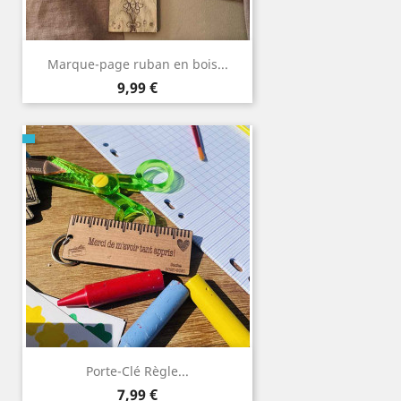
Marque-page ruban en bois...
Prix
9,99 €
Porte-Clé Règle...
Prix
7,99 €