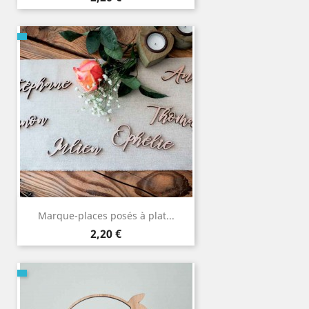
Marque-places posés à plat...
Prix
2,20 €