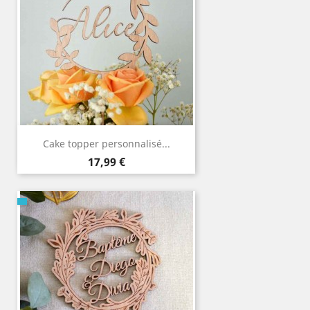
Cake topper personnalisé...
Prix
17,99 €