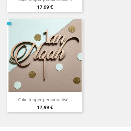
Prix
17,99 €
Cake topper personnalisé...
Prix
17,99 €