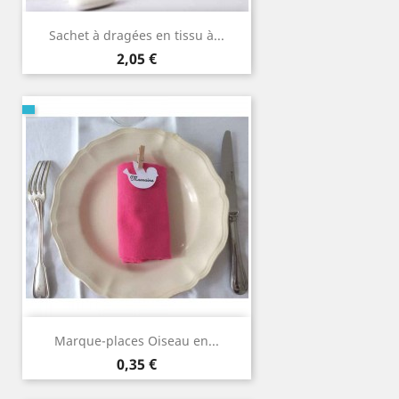
Sachet à dragées en tissu à...
Prix
2,05 €
Marque-places Oiseau en...
Prix
0,35 €