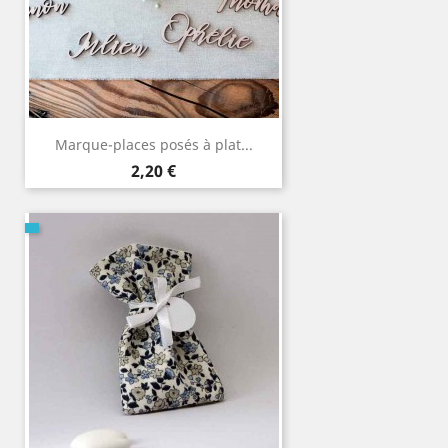
Marque-places posés à plat...
Prix
2,20 €