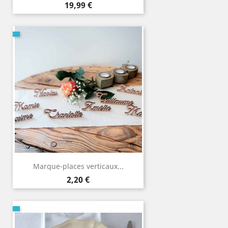
Prix
19,99 €
Marque-places verticaux...
Prix
2,20 €