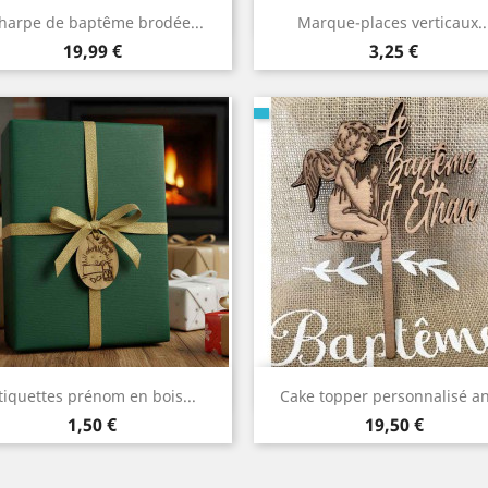
Aperçu rapide
Aperçu rapide


harpe de baptême brodée...
Marque-places verticaux..
Prix
Prix
19,99 €
3,25 €
Aperçu rapide
Aperçu rapide


tiquettes prénom en bois...
Cake topper personnalisé a
Prix
Prix
1,50 €
19,50 €