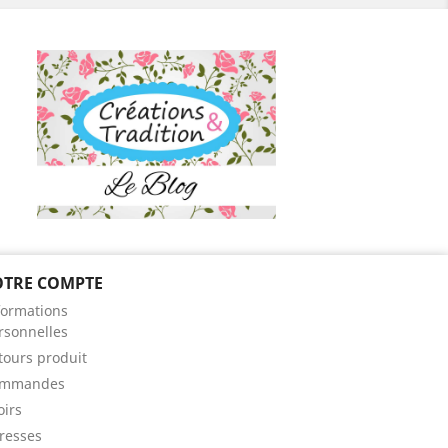
OTRE COMPTE
ram
formations
rsonnelles
tours produit
mmandes
oirs
resses