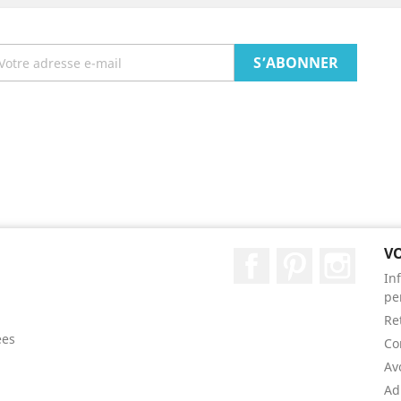
V
Facebook
Pinterest
Instag
In
pe
Re
ées
Co
Av
Ad