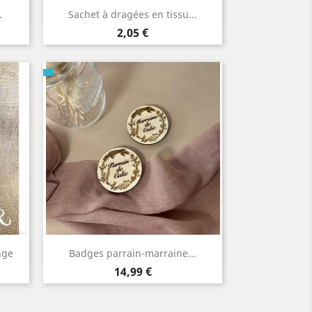
Aperçu rapide

.
Sachet à dragées en tissu...
Prix
2,05 €
Aperçu rapide

nge
Badges parrain-marraine...
Prix
14,99 €