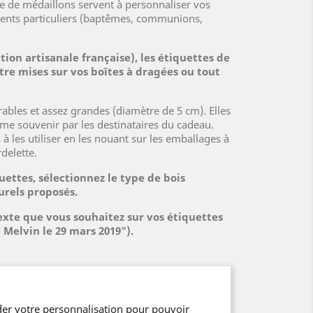
me de médaillons servent à personnaliser vos
ments particuliers (baptêmes, communions,
ation artisanale française), les étiquettes de
re mises sur vos boîtes à dragées ou tout
rables et assez grandes (diamètre de 5 cm). Elles
e souvenir par les destinataires du cadeau.
 les utiliser en les nouant sur les emballages à
delette.
uettes, sélectionnez le type de bois
urels proposés.
texte que vous souhaitez sur vos étiquettes
Melvin le 29 mars 2019").
er votre personnalisation pour pouvoir