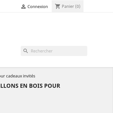
shopping_cart

Panier
(0)
Connexion
search
our cadeaux invités
ILLONS EN BOIS POUR