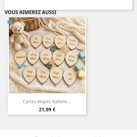
VOUS AIMEREZ AUSSI
Cartes étapes ballons...
Prix
21,99 €