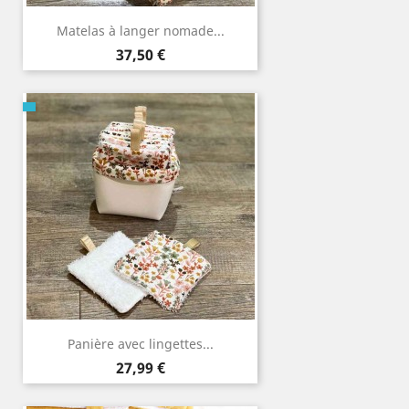
Matelas à langer nomade...
Prix
37,50 €
Panière avec lingettes...
Prix
27,99 €