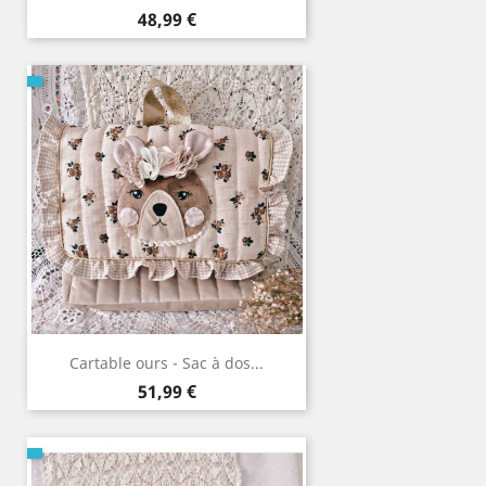
Prix
48,99 €
Cartable ours - Sac à dos...
Prix
51,99 €