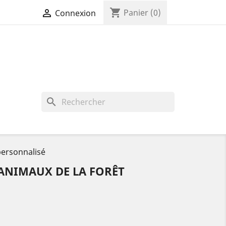
shopping_cart

Panier
(0)
Connexion
search
personnalisé
ANIMAUX DE LA FORÊT