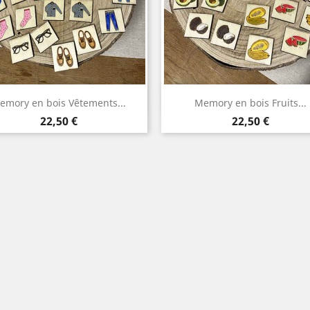
Aperçu rapide
Aperçu rapide


emory en bois Vêtements...
Memory en bois Fruits...
Prix
Prix
22,50 €
22,50 €