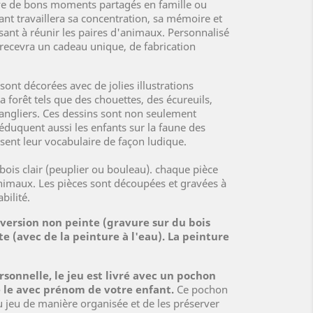
e de bons moments partagés en famille ou
fant travaillera sa concentration, sa mémoire et
sant à réunir les paires d'animaux. Personnalisé
recevra un cadeau unique, de fabrication
ont décorées avec de jolies illustrations
 forêt tels que des chouettes, des écureuils,
sangliers. Ces dessins sont non seulement
éduquent aussi les enfants sur la faune des
ssent leur vocabulaire de façon ludique.
ois clair (peuplier ou bouleau). chaque pièce
animaux. Les pièces sont découpées et gravées à
bilité.
version non peinte (gravure sur du bois
e (avec de la peinture à l'eau). La peinture
sonnelle, le jeu est livré avec un pochon
le avec prénom de votre enfant.
Ce pochon
u jeu de manière organisée et de les préserver