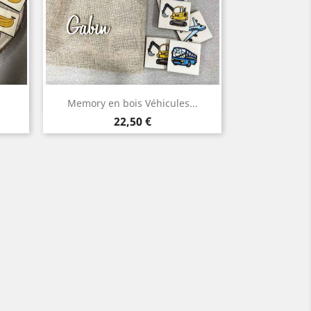
Aperçu rapide

Memory en bois Véhicules...
Prix
22,50 €