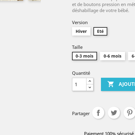
et de boutons pression en métal
déshabillage de votre bébé.
Version
Hiver
Eté
Taille
0-3 mois
0-6 mois
6
Quantité

AJOUT
Partager
Paiement 100% sécurisé