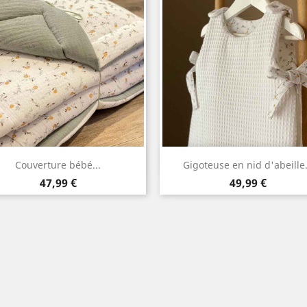
Aperçu rapide
Aperçu rapide


Couverture bébé...
Gigoteuse en nid d'abeille.
Prix
Prix
47,99 €
49,99 €