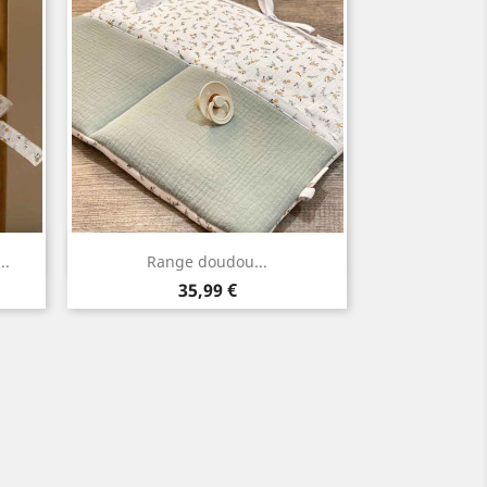
Aperçu rapide

..
Range doudou...
Prix
35,99 €