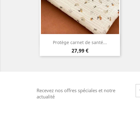
Aperçu rapide

Protège carnet de santé...
Prix
27,99 €
Recevez nos offres spéciales et notre
actualité