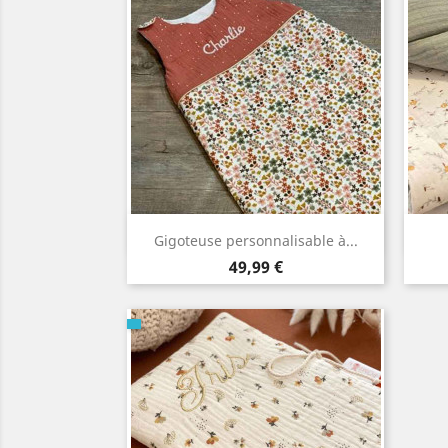
Aperçu rapide

Gigoteuse personnalisable à...
Prix
49,99 €