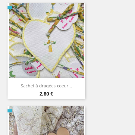
Sachet à dragées coeur...
Prix
2,80 €