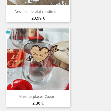
Dessous de plat rondin de...
Prix
23,99 €
Marque-places Coeur...
Prix
2,30 €