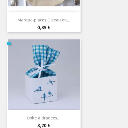
Marque-places Oiseau en...
Prix
0,35 €
Boîte à dragées...
Prix
3,20 €