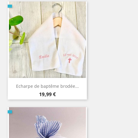
Echarpe de baptême brodée...
Prix
19,99 €