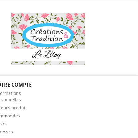
OTRE COMPTE
ram
formations
rsonnelles
tours produit
mmandes
oirs
resses