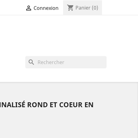
shopping_cart

Panier
(0)
Connexion
search
NNALISÉ ROND ET COEUR EN