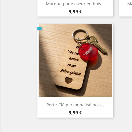
Aperçu rapide

Marque-page coeur en bois...
Ma
Prix
9,99 €
Aperçu rapide

Porte-Clé personnalisé bois...
Prix
9,99 €