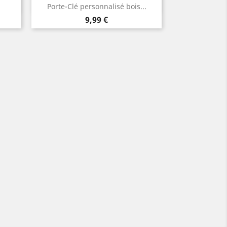
Aperçu rapide

Porte-Clé personnalisé bois...
Prix
9,99 €