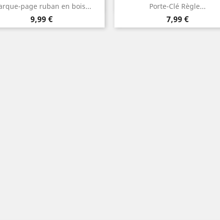
Aperçu rapide
Aperçu rapide


rque-page ruban en bois...
Porte-Clé Règle...
Prix
Prix
9,99 €
7,99 €