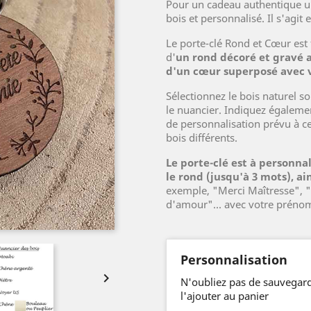
Pour un cadeau authentique un
bois et personnalisé. Il s'agi
Le porte-clé Rond et Cœur est 
d'
un rond décoré et gravé a
d'un cœur superposé avec 
Sélectionnez le bois naturel s
le nuancier. Indiquez égaleme
de personnalisation prévu à cet
bois différents.
Le porte-clé est à personnal
le rond
(jusqu'à 3 mots), ai
exemple, "Merci Maîtresse",
d'amour"... avec votre prénom
Personnalisation

N'oubliez pas de sauvegard
l'ajouter au panier