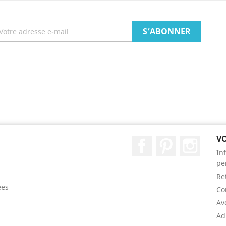
V
Facebook
Pinterest
Instag
In
pe
Re
ées
Co
Av
Ad